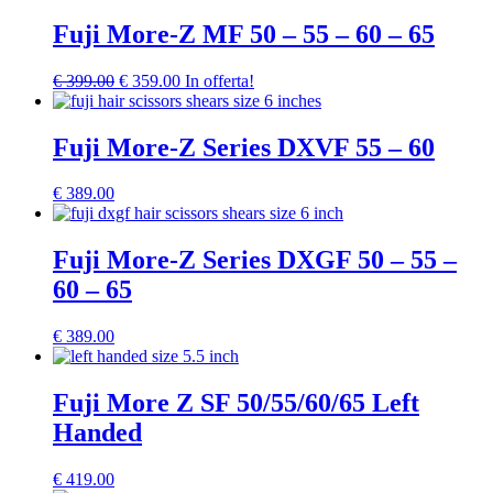
Fuji More-Z MF 50 – 55 – 60 – 65
Il
Il
€
399.00
€
359.00
In offerta!
prezzo
prezzo
originale
attuale
era:
è:
Fuji More-Z Series DXVF 55 – 60
€ 399.00.
€ 359.00.
€
389.00
Fuji More-Z Series DXGF 50 – 55 –
60 – 65
€
389.00
Fuji More Z SF 50/55/60/65 Left
Handed
€
419.00