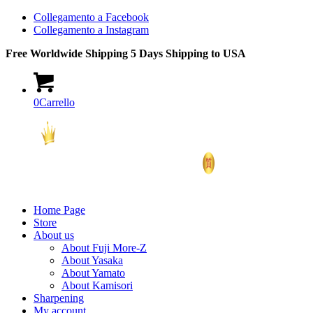
Collegamento a Facebook
Collegamento a Instagram
Free Worldwide Shipping 5 Days Shipping to USA
0
Carrello
Home Page
Store
About us
About Fuji More-Z
About Yasaka
About Yamato
About Kamisori
Sharpening
My account